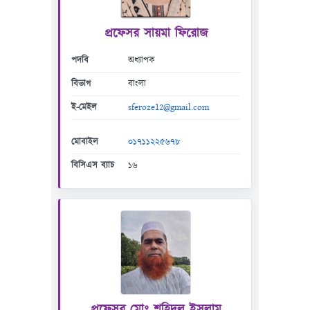
প্রফেসর সায়মা ফিরোজ
পদবি
অধ্যাপক
বিভাগ
বাংলা
ই-মেইল
sferoze12@gmail.com
মোবাইল
০১৭১১২২৫৬৭৮
বিসিএস ব্যাচ
১৬
প্রফেসর মোঃ শহিদুল ইসলাম