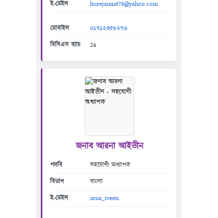
ই-মেইল
hurejannat76@yahoo.com
মোবাইল
০১৭১২৩৫৮২৭৬
বিসিএস ব্যাচ
24
জনাব আরনা আইভীন
পদবি
সহযোগী অধ্যাপক
বিভাগ
বাংলা
ই-মেইল
arna_iveen