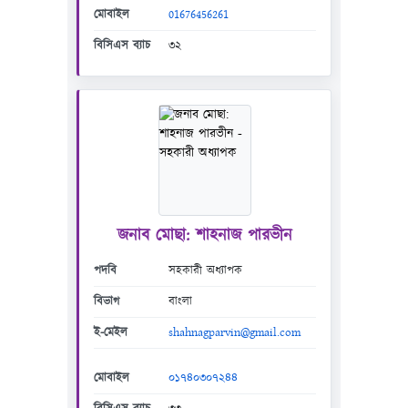
মোবাইল
01676456261
বিসিএস ব্যাচ
৩২
জনাব মোছা: শাহনাজ পারভীন
পদবি
সহকারী অধ্যাপক
বিভাগ
বাংলা
ই-মেইল
shahnagparvin@gmail.com
মোবাইল
০১৭৪০৩০৭২৪৪