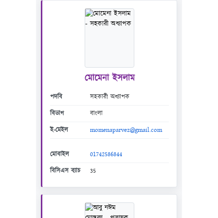
মোমেনা ইসলাম
পদবি
সহকারী অধ্যাপক
বিভাগ
বাংলা
ই-মেইল
momenaparvez@gmail.com
মোবাইল
01742586844
বিসিএস ব্যাচ
35