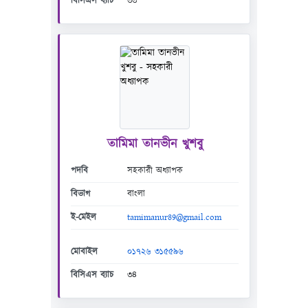
বিসিএস ব্যাচ
৩৩
তামিমা তানভীন খুশবু
পদবি
সহকারী অধ্যাপক
বিভাগ
বাংলা
ই-মেইল
tamimanur89@gmail.com
মোবাইল
০১৭২৬ ৩১৫৫৯৬
বিসিএস ব্যাচ
৩৪