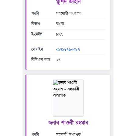
মুর্শিদ জাহান
পদবি
সহযোগী অধ্যাপক
বিভাগ
বাংলা
ই-মেইল
N/A
মোবাইল
০১৭১৬৭৬০৩৮৭
বিসিএস ব্যাচ
২৭
জনাব শাওলী রহমান
পদবি
সহকারী অধ্যাপক