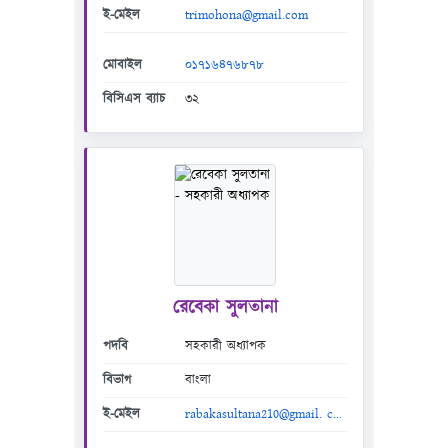
ই-মেইল
trimohona@gmail.com
মোবাইল
০১৭১৬৪৭৬৮৭৮
বিসিএস ব্যাচ
৩২
রেবেকা সুলতানা
পদবি
সহকারী অধ্যাপক
বিভাগ
বাংলা
ই-মেইল
rabakasultana210@gmail. com