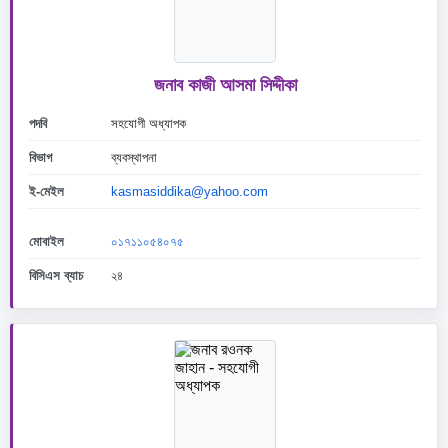
জনাব কাজী আসমা সিদ্দীকা
পদবি
সহযোগী অধ্যাপক
বিভাগ
ব্যবস্থাপনা
ই-মেইল
kasmasiddika@yahoo.com
মোবাইল
০১৭১১০৫৪০৭৫
বিসিএস ব্যাচ
২৪