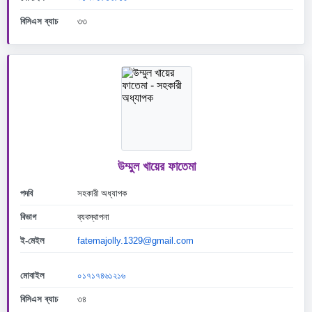
বিসিএস ব্যাচ
৩৩
উম্মুল খায়ের ফাতেমা
পদবি
সহকারী অধ্যাপক
বিভাগ
ব্যবস্থাপনা
ই-মেইল
fatemajolly.1329@gmail.com
মোবাইল
০১৭১৭৪৬১২১৬
বিসিএস ব্যাচ
৩৪