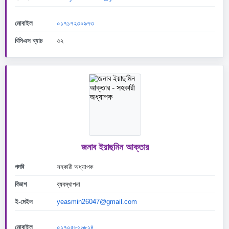
মোবাইল
০১৭১৭২৩০৯৭৩
বিসিএস ব্যাচ
৩২
জনাব ইয়াছমিন আক্তার
পদবি
সহকারী অধ্যাপক
বিভাগ
ব্যবস্থাপনা
ই-মেইল
yeasmin26047@gmail.com
মোবাইল
০১৭০৫৮১৬৮১৪