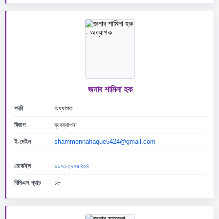
জনাব শামিনা হক
পদবি
অধ্যাপক
বিভাগ
ব্যবস্থাপনা
ই-মেইল
shammennahaque5424@gmail.com
মোবাইল
০১৭১২৭৭৫৪২৪
বিসিএস ব্যাচ
১৮