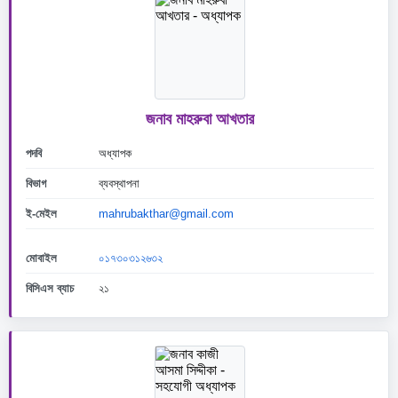
জনাব মাহরুবা আখতার
পদবি
অধ্যাপক
বিভাগ
ব্যবস্থাপনা
ই-মেইল
mahrubakthar@gmail.com
মোবাইল
০১৭৩০৩১২৬৩২
বিসিএস ব্যাচ
২১