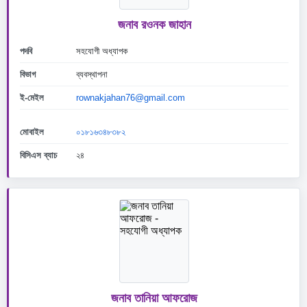
জনাব রওনক জাহান
পদবি
সহযোগী অধ্যাপক
বিভাগ
ব্যবস্থাপনা
ই-মেইল
rownakjahan76@gmail.com
মোবাইল
০১৮১৬৩৪৮৩৮২
বিসিএস ব্যাচ
২৪
জনাব তানিয়া আফরোজ