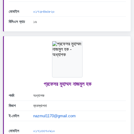
মোবাইল
০১৭২৮৪৯৩৮২০
বিসিএস ব্যাচ
১৬
প্রফেসর মুহাম্মদ নাজমুল হক
পদবি
অধ্যাপক
বিভাগ
ব্যবস্থাপনা
ই-মেইল
nazmul1170@gmail.com
মোবাইল
০১৭১৩৩৭০৯১০