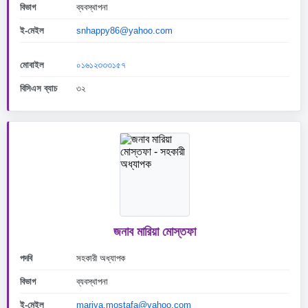
বিভাগ
ব্যবস্থাপনা
ই-মেইল
snhappy86@yahoo.com
মোবাইল
০১৬১২৩৩৩১৫৭
বিসিএস ব্যাচ
৩২
জনাব মারিয়া মোস্তফা
পদবি
সহকারী অধ্যাপক
বিভাগ
ব্যবস্থাপনা
ই-মেইল
mariya.mostafa@yahoo.com