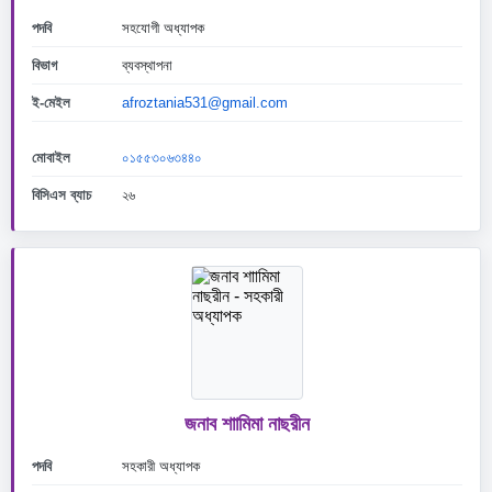
পদবি
সহযোগী অধ্যাপক
বিভাগ
ব্যবস্থাপনা
ই-মেইল
afroztania531@gmail.com
মোবাইল
০১৫৫৩০৬৩৪৪০
বিসিএস ব্যাচ
২৬
জনাব শাামিমা নাছরীন
পদবি
সহকারী অধ্যাপক