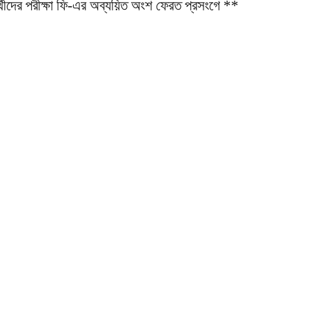
র্থীদের পরীক্ষা ফি-এর অব্যয়িত অংশ ফেরত প্রসংগে **