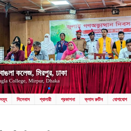
বাঙলা কলেজ, মিরপুর, ঢাকা
gla College, Mirpur, Dhaka
সমূহ
সিলেবাস
গ্যালারী
প্রকাশনা
ক্লাস রুটিন
যোগাযোগ