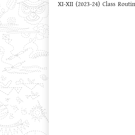
XI-XII (2023-24) Class Routi