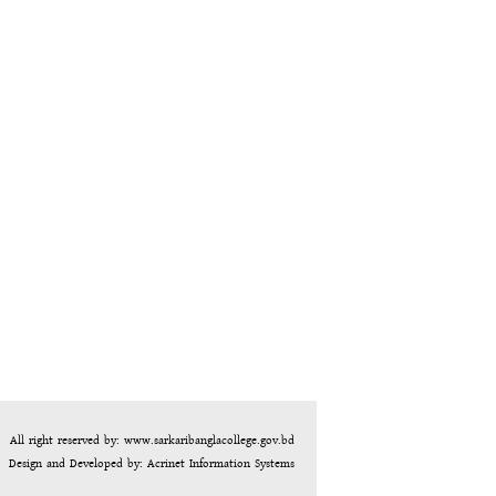
All right reserved by: www.sarkaribanglacollege.gov.bd
Design and Developed by:
Acrinet Information Systems