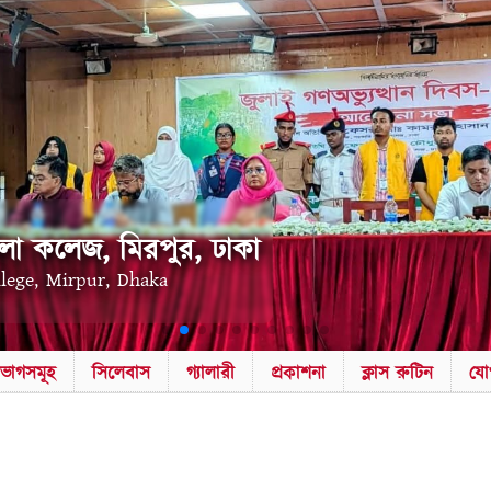
লা কলেজ, মিরপুর, ঢাকা
llege, Mirpur, Dhaka
িভাগসমূহ
সিলেবাস
গ্যালারী
প্রকাশনা
ক্লাস রুটিন
যো